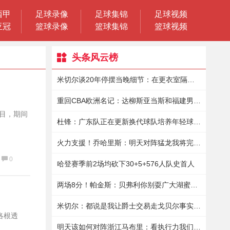
西甲
足球录像
足球集锦
足球视频
亚冠
篮球录像
篮球集锦
篮球视频
头条风云榜
米切尔谈20年停摆当晚细节：在更衣室隔离9小时保罗送来15瓶酒
重回CBA欧洲名记：达柳斯亚当斯和福建男篮商讨加盟事宜
节目，期间
杜锋：广东队正在更新换代球队培养年轻球员真的花了很大的精力
火力支援！乔哈里斯：明天对阵猛龙我将完成赛季首秀
0
哈登赛季前2场均砍下30+5+576人队史首人
两场8分！帕金斯：贝弗利你别耍广大湖蜜了你倒是拿出表现来啊
米切尔：都说是我让爵士交易走戈贝尔事实是我想再战一年
-洛根透
明天该如何对阵浙江马布里：看执行力我们要保护好球&不要失误