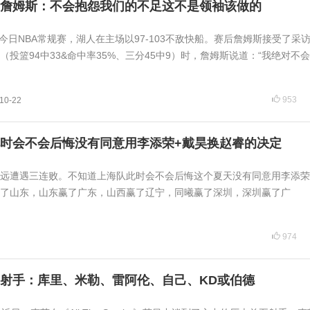
%詹姆斯：不会抱怨我们的不足这不是领袖该做的
讯今日NBA常规赛，湖人在主场以97-103不敌快船。赛后詹姆斯接受了采
投篮94中33&命中率35%、三分45中9）时，詹姆斯说道：“我绝对不会
953
10-22
时会不会后悔没有同意用李添荣+戴昊换赵睿的决定
远遭遇三连败。不知道上海队此时会不会后悔这个夏天没有同意用李添荣
了山东，山东赢了广东，山西赢了辽宁，同曦赢了深圳，深圳赢了广
974
射手：库里、米勒、雷阿伦、自己、KD或伯德