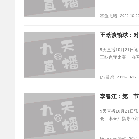
鲨鱼飞猪
2022-10-2
王晗谈输球：对
9天直播10月21日
王晗点评比赛：“在
Mr景尧
2022-10-22
李春江：第一节
9天直播10月21日
会。李春江指导点评
kingyang释你
2022-