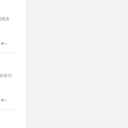
遇两连
0
博的采访。
0