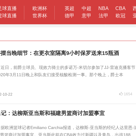
足球直播
欧洲杯
英超
中超
NBA
CBA
篮球直播
世界杯
德甲
意甲
法甲
欧冠
停摆当晚细节：在更衣室隔离9小时保罗送来15瓶酒
讯 近日，前爵士球员、现效力骑士的多诺万-米切尔参加了JJ-雷迪克播客
020年3月11日晚上和队友们接受核酸检测一事。那个晚上，爵士本
1654
2-10-22
名记：达柳斯亚当斯和福建男篮商讨加盟事宜
 据欧洲篮球记者Emiliano Carchia报道，达柳斯-亚当斯的经纪人达里恩
男篮商讨加盟事宜。亚当斯此前在CBA效力过新疆以及青岛，出战188