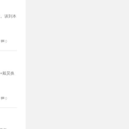
访。谈到本
0
+戴昊换
0