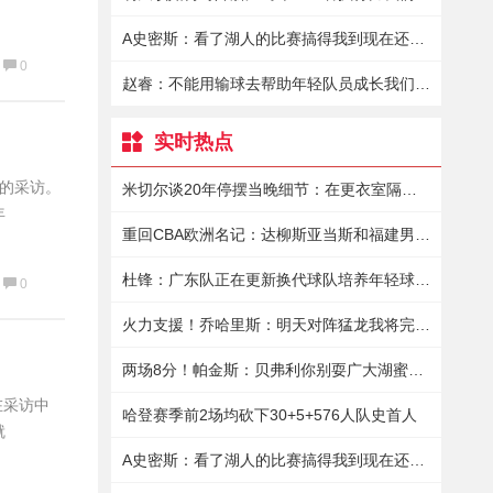
A史密斯：看了湖人的比赛搞得我到现在还有点恶心
0
赵睿：不能用输球去帮助年轻队员成长我们依然有很强的战斗力
实时热点
体的采访。
米切尔谈20年停摆当晚细节：在更衣室隔离9小时保罗送来15瓶酒
年
重回CBA欧洲名记：达柳斯亚当斯和福建男篮商讨加盟事宜
杜锋：广东队正在更新换代球队培养年轻球员真的花了很大的精力
0
火力支援！乔哈里斯：明天对阵猛龙我将完成赛季首秀
两场8分！帕金斯：贝弗利你别耍广大湖蜜了你倒是拿出表现来啊
在采访中
哈登赛季前2场均砍下30+5+576人队史首人
就
A史密斯：看了湖人的比赛搞得我到现在还有点恶心