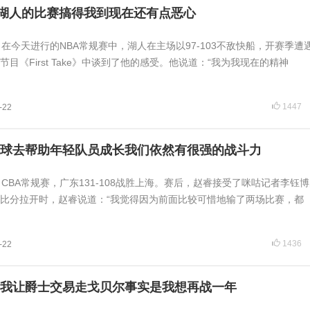
湖人的比赛搞得我到现在还有点恶心
讯 在今天进行的NBA常规赛中，湖人在主场以97-103不敌快船，开赛季遭
节目《First Take》中谈到了他的感受。他说道：“我为我现在的精神
1447
-22
球去帮助年轻队员成长我们依然有很强的战斗力
讯 CBA常规赛，广东131-108战胜上海。赛后，赵睿接受了咪咕记者李钰
比分拉开时，赵睿说道：“我觉得因为前面比较可惜地输了两场比赛，都
1436
-22
我让爵士交易走戈贝尔事实是我想再战一年