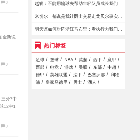
0
赵睿：不能用输球去帮助年轻队员成长我们依然有很强的战斗力
米切尔：都说是我让爵士交易走戈贝尔事实是我想再战一年
明天该如何对阵浙江马布里：看执行力我们要保护好球&不要失误
。帕金斯说
热门标签
/
/
/
/
/
/
足球
篮球
NBA
英超
西甲
意甲
0
/
/
/
/
/
/
西部
电竞
游戏
曼联
东部
中超
/
/
/
/
德甲
英雄联盟
法甲
巴塞罗那
利物
/
/
/
/
浦
皇家马德里
勇士
湖人
，三分7中
球12中1
0