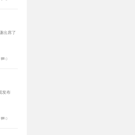
庭谦出席了
0
闻发布
、
0