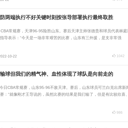
防两端执行不好关键时刻按张导部署执行最终取胜
讯 CBA常规赛，天津96-95险胜山东。赛后天津主帅张德贵和球员代表林
指导表示：“今天是一场非常艰苦的比赛，山东有三外援，是支非常强
1042
2022-10-22
输球但我们的精气神、血性体现了球队是向前走的
讯今日CBA常规赛，山东95-96不敌天津。赛后，山东球员可兰白克出席新
赛：“就像刚才王导说的，虽然比赛的结果是我们输了，但是有比较欣喜
986