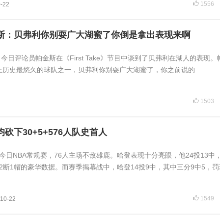
1556
-22
斯：贝弗利你别耍广大湖蜜了你倒是拿出表现来啊
讯 今日评论员帕金斯在《First Take》节目中谈到了贝弗利在湖人的表现
上历史最悠久的球队之一，贝弗利你别耍广大湖蜜了，你之前说的
1503
砍下30+5+576人队史首人
讯今日NBA常规赛，76人主场不敌雄鹿。哈登表现十分亮眼，他24投13中
助2断1帽的豪华数据。而赛季揭幕战中，哈登14投9中，其中三分9中5，罚
1549
10-22