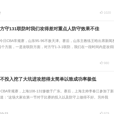
1020
2
方守131联防时我们攻得差对重点人防守效果不佳
讯今日CBA常规赛，山东95-96不敌天津。赛后，山东主教练王晗出席新闻
两个方面，一是攻联防方面，对方守1-3-1联防，我们在一段时间内是攻得
980
不投入挖了大坑进攻想得太简单以致成功率极低
讯 CBA常规赛，上海108-131惨败于广东。赛后，上海主帅李春江参加了
道：“这场大家在第一节对于比赛的投入以及防守上做得不好。另外我
979
10-22