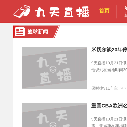
首页
篮球新闻
米切尔谈20年
9天直播10月21日
他谈到在当地时间2
保时捷911车主
202
重回CBA欧洲
9天直播10月21日讯
露，亚当斯在和福建