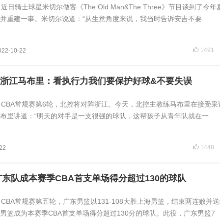
 近日骑士球星米切尔做客《The Old Man&The Three》节目谈到了今
并重建一事。米切尔说道：“从生意角度来说，我当时告诉安吉不要
1491
022-10-22
浙江马布里：看执行力我们要保护好球&不要失误
日讯 CBA常规赛第6轮，北控将对阵浙江。今天，北控主教练马布里在接受
布里讲道：“明天的对手是一支很强的球队，这帮孩子从青年队就在一
1448
22
！广东队成本赛季CBA首支单场得分超过130的球队
讯 CBA常规赛第五轮，广东男篮以131-108大胜上海男篮，结束两连败并
男篮成为本赛季CBA首支单场得分超过130分的球队。此役，广东男篮7