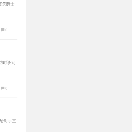
年夏天爵士
0
采访时谈到
0
送给对手三